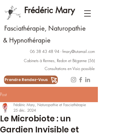
Frédéric Mary
Fasciathérapie, Naturopathie
Hypnothérapie
&
06 38 43 48 94
-
fmary@tutamail.com
Cabinets à Rennes
,
Redon
et
Béganne
(56)
Consultations en Visio possible
Prendre Rendez-Vous
Post
Frédéric Mary, Naturopathie et Fasciathérapie
25 déc. 2024
Le Microbiote : un
Gardien Invisible et