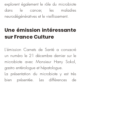
explorent également le rôle du microbiote 
dans le cancer, les maladies 
neurodégénératives et le vieillissement.
Une émission intéressante 
sur France Culture
L'émission Carnets de Santé a consacré 
un numéro le 21 décembre dernier sur le 
microbiote avec Monsieur Harry Sokol, 
gastro entérologue et hépatologue.
La présentation du microbiote y est très 
bien présentée. Les différences de 
microbiote entre les régions du monde, et 
en quoi notre environnement de vie aura 
un impact.
Vous y apprendrez notamment qu'avant la 
naissance, le bébé n'a pas de microbiote 