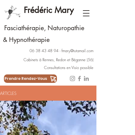
Frédéric Mary
Fasciathérapie, Naturopathie
Hypnothérapie
&
06 38 43 48 94
-
fmary@tutamail.com
Cabinets à Rennes
,
Redon
et
Béganne
(56)
Consultations en Visio possible
Prendre Rendez-Vous
ARTICLES