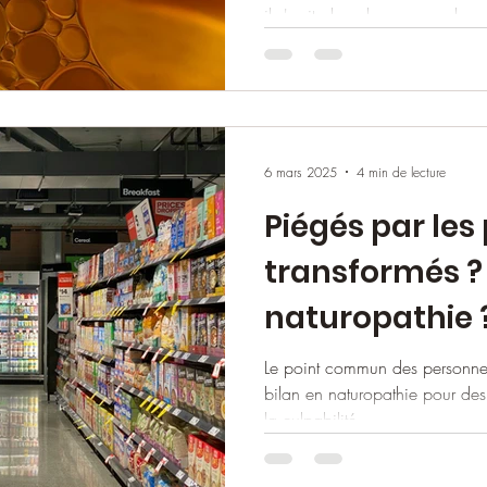
il s'agit alors du manque de 
grasses diversifiées et de bon
cerveau est composé à 90% de 
corps humain sont protégées p
6 mars 2025
4 min de lecture
Piégés par les
transformés ? 
naturopathie 
Le point commun des personnes
bilan en naturopathie pour des 
la culpabilité