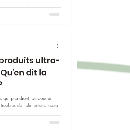
consommation de matières
ne qualité. Quand on sait que le
gras ou que les cellules du
ar une couche lipidique...
 produits ultra-
Qu'en dit la
?
 qui prendront rdv pour un
troubles de l'alimentation sera