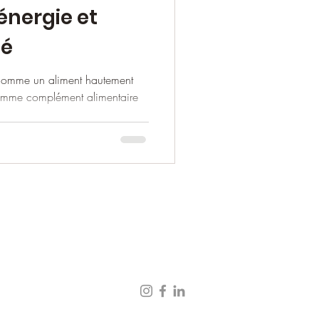
énergie et
té
e comme un aliment hautement
 comme complément alimentaire
3 48 94 -
fmary@tutamail.com
,
Redon
et
Béganne
(56)
le en Visio