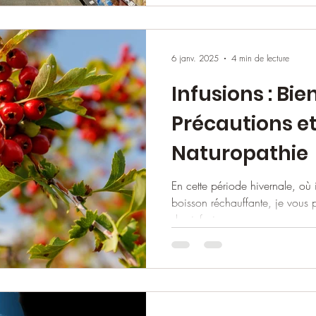
6 janv. 2025
4 min de lecture
Infusions : Bien
Précautions et
Naturopathie
En cette période hivernale, où 
boisson réchauffante, je vous 
des infusions.