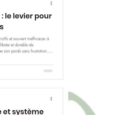
: le levier pour
s
ctifs et souvent inefficaces à
librée et durable de
er son poids sans frustration.
e si importante et comment
ce pour atteindre et maintenir un
 et système