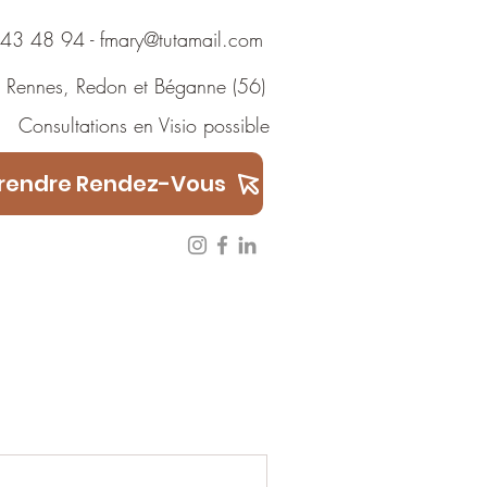
 48 94
-
fmary@tutamail.com
Rennes
,
Redon
et
Béganne
(56)
ions en Visio possible
rendre Rendez-Vous
Témoignages
ARTICLES