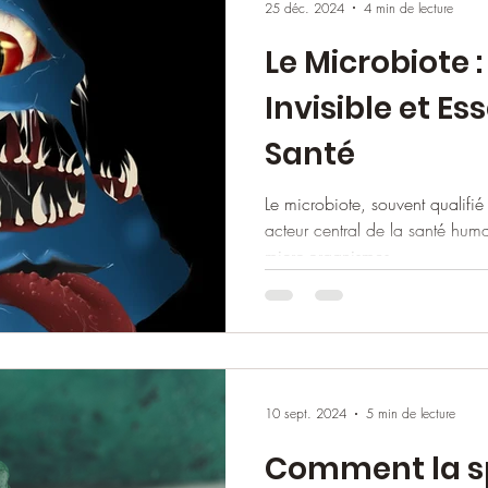
25 déc. 2024
4 min de lecture
Le Microbiote 
Invisible et Es
Santé
Le microbiote, souvent qualifi
acteur central de la santé hum
micro-organismes –
10 sept. 2024
5 min de lecture
Comment la sp