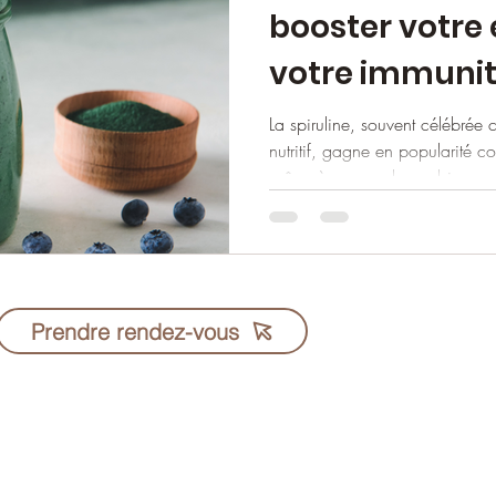
booster votre 
votre immuni
La spiruline, souvent célébré
nutritif, gagne en popularité
grâce à ses nombreux bi
Fred Mary - 06 38 4
Prendre rendez-vous
Cabinets à Rennes
Consultation possib
Mentions légales