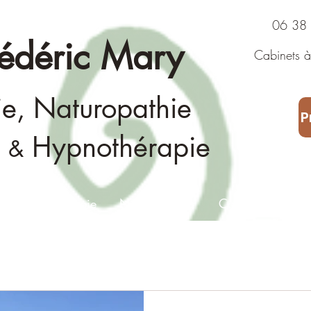
06 38 43
rédéric Mary
Cabinets à 
Consultat
ie, Naturopathie
P
Hypnothérapie
&
Fasciathérapie
Naturopathie
Consultation