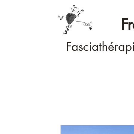
F
Fasciathérap
Accueil
Ma démarche