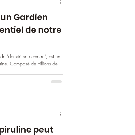
: un Gardien
sentiel de notre
é de "deuxième cerveau", est un
aine. Composé de trillions de
iruline peut