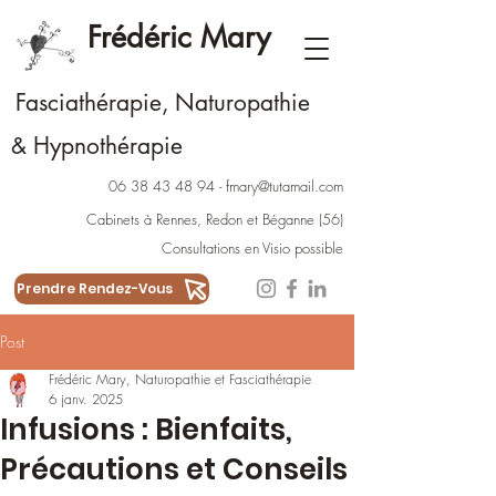
Frédéric Mary
Fasciathérapie, Naturopathie
Hypnothérapie
&
06 38 43 48 94
-
fmary@tutamail.com
Cabinets à Rennes
,
Redon
et
Béganne
(56)
Consultations en Visio possible
Prendre Rendez-Vous
Post
Frédéric Mary, Naturopathie et Fasciathérapie
6 janv. 2025
Infusions : Bienfaits,
Précautions et Conseils