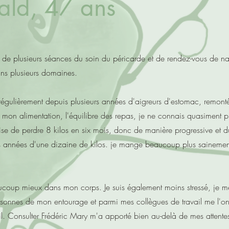
ald, 47 ans
 de plusieurs séances du soin du péricarde et de rendez-vous de natu
ns plusieurs domaines.
ès régulièrement depuis plusieurs années d'aigreurs d'estomac, remont
r mon alimentation, l'équilibre des repas, je ne connais quasiment p
rise de perdre 8 kilos en six mois, donc de manière progressive et du
s années d'une dizaine de kilos. je mange beaucoup plus sainement 
coup mieux dans mon corps. Je suis également moins stressé, je me
onnes de mon entourage et parmi mes collègues de travail me l'ont 
l. Consulter Frédéric Mary m'a apporté bien au-delà de mes attente