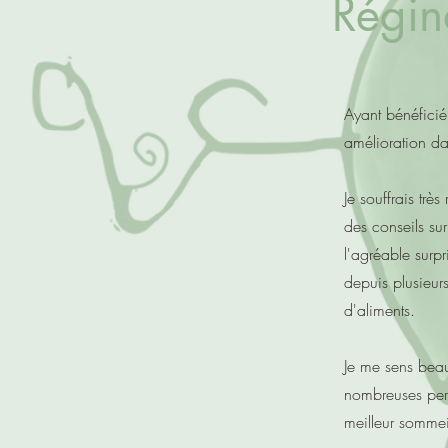
Régin
Ayant bénéficié
amélioration da
Je souffrais tr
des conseils su
l'agréable surp
depuis plusieur
d'aliments.
Je me sens beau
nombreuses pers
meilleur sommei