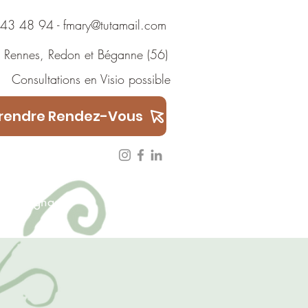
 48 94
-
fmary@tutamail.com
Rennes
,
Redon
et
Béganne
(56)
ions en Visio possible
rendre Rendez-Vous
Témoignages
ARTICLES