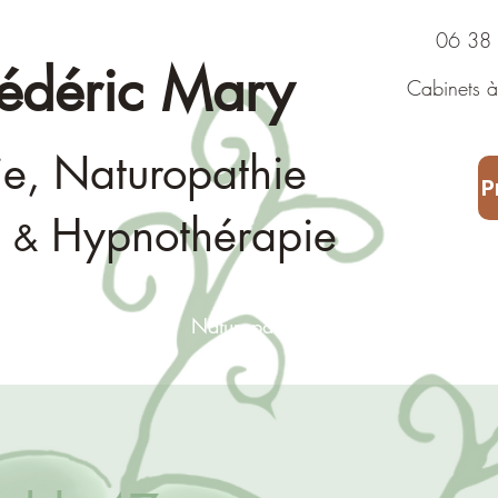
06 38 43
rédéric Mary
Cabinets à 
Consultat
ie, Naturopathie
P
Hypnothérapie
&
Fasciathérapie
Naturopathie
Consultation