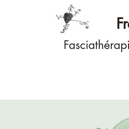
F
Fasciathérap
Accueil
Ma démarche