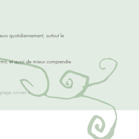
eurs quotidiennement, surtout le
ormir, et aussi de mieux comprendre
gnage suivant >
3 48 94 -
fmary@tutamail.com
,
Redon
et
Béganne
(56)
le en Visio