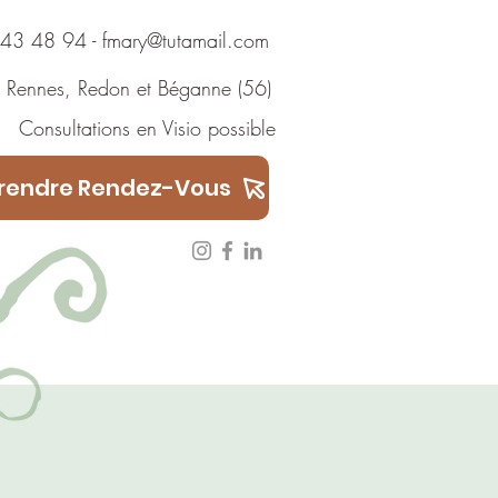
 48 94
-
fmary@tutamail.com
Rennes
,
Redon
et
Béganne
(56)
ions en Visio possible
rendre Rendez-Vous
Témoignages
ARTICLES