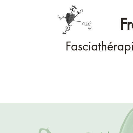
F
Fasciathérap
Accueil
Ma démarche