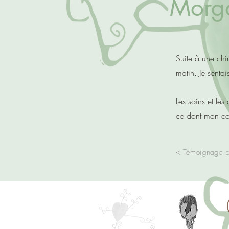
Morg
Suite à une chi
matin. Je senta
Les soins et le
ce dont mon co
< Témoignage 