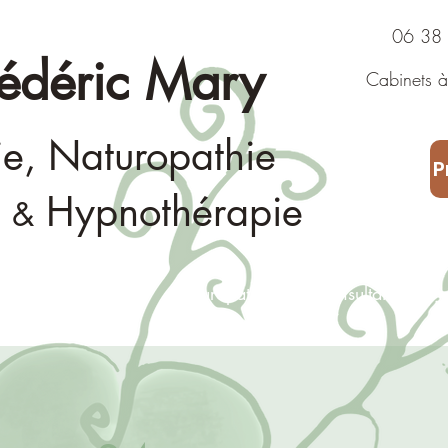
06 38 43
rédéric Mary
Cabinets à 
Consultat
ie, Naturopathie
P
Hypnothérapie
&
Fasciathérapie
Naturopathie
Consultation