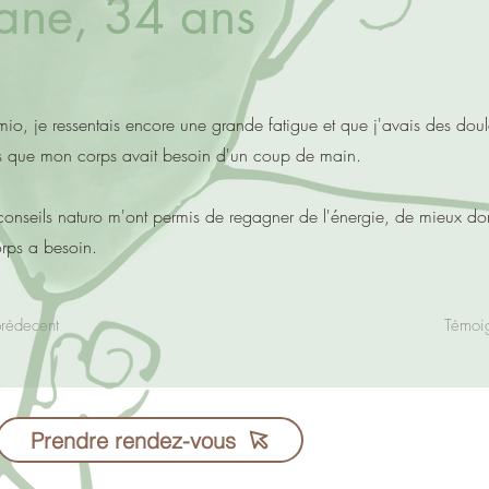
ane, 34 ans
mio, je ressentais encore une grande fatigue et que j'avais des doul
is que mon corps avait besoin d'un coup de main.
s conseils naturo m'ont permis de regagner de l'énergie, de mieux d
rps a besoin.
prédecent
Témoi
Fred Mary - 06 38 4
Prendre rendez-vous
Cabinets à Rennes
Consultation possib