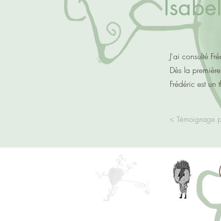
Isabe
J'ai consulté F
Dès la première
Frédéric est un 
< Témoignage 