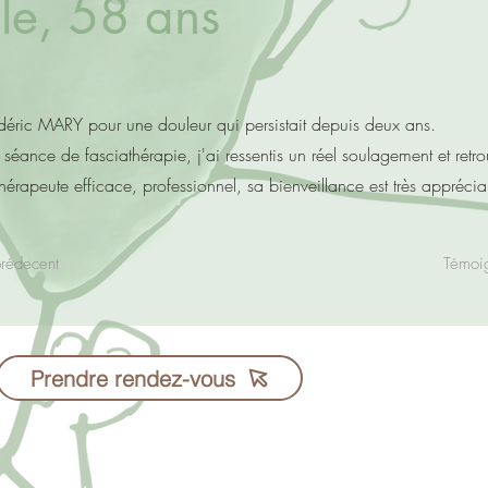
lle, 58 ans
rédéric MARY pour une douleur qui persistait depuis deux ans.
 séance de fasciathérapie, j'ai ressentis un réel soulagement et retr
thérapeute efficace, professionnel, sa bienveillance est très apprécia
prédecent
Témoi
Fred Mary - 06 38 4
Prendre rendez-vous
Cabinets à Rennes
Consultation possib