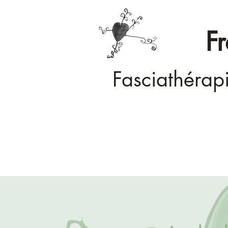
F
Fasciathérap
Accueil
Ma démarche