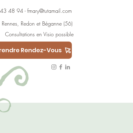
 48 94
-
fmary@tutamail.com
Rennes
,
Redon
et
Béganne
(56)
ions en Visio possible
rendre Rendez-Vous
Témoignages
ARTICLES