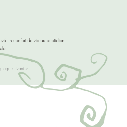
ouvé un confort de vie au quotidien.
ble.
gnage suivant >
3 48 94 -
fmary@tutamail.com
,
Redon
et
Béganne
(56)
le en Visio