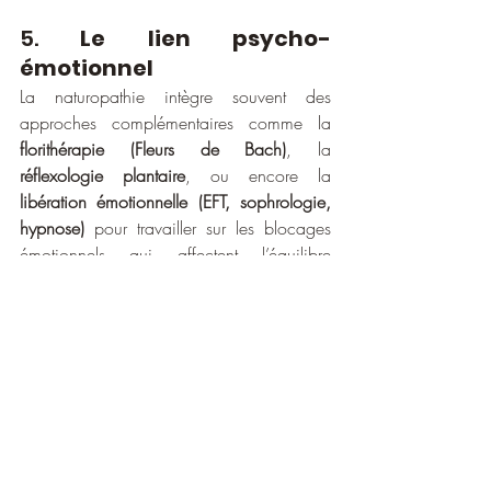
5. 
Le lien psycho-
émotionnel
La naturopathie intègre souvent des 
approches complémentaires comme la 
florithérapie (Fleurs de Bach)
, la 
réflexologie plantaire
, ou encore la 
libération émotionnelle (EFT, sophrologie, 
hypnose)
 pour travailler sur les blocages 
émotionnels qui affectent l’équilibre 
nerveux.
fasciathérapie
La 
 et l'hypnothérapie 
proposés par certains thérapeutes (suivez 
mon regard) peuvent s'avérer efficaces en 
agissant sur les mémoires et l'inconscient.
IV. Vers une santé 
mentale durable