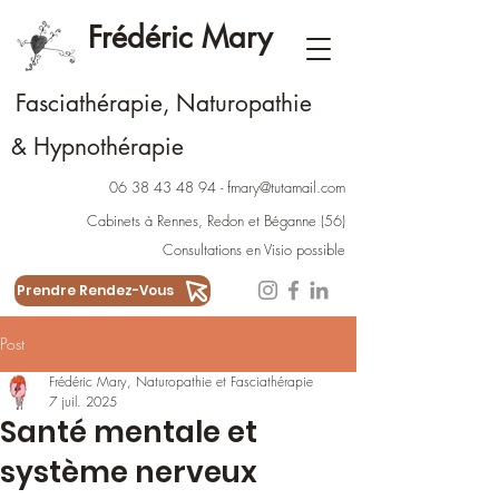
Frédéric Mary
Fasciathérapie, Naturopathie
Hypnothérapie
&
06 38 43 48 94
-
fmary@tutamail.com
Cabinets à Rennes
,
Redon
et
Béganne
(56)
Consultations en Visio possible
Prendre Rendez-Vous
Post
Frédéric Mary, Naturopathie et Fasciathérapie
7 juil. 2025
Santé mentale et
système nerveux