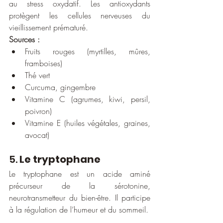
au stress oxydatif. Les antioxydants 
protègent les cellules nerveuses du 
vieillissement prématuré.
Sources :
Fruits rouges (myrtilles, mûres, 
framboises)
Thé vert
Curcuma, gingembre
Vitamine C (agrumes, kiwi, persil, 
poivron)
Vitamine E (huiles végétales, graines, 
avocat)
5. 
Le tryptophane
Le tryptophane est un acide aminé 
précurseur de la sérotonine, 
neurotransmetteur du bien-être. Il participe 
à la régulation de l’humeur et du sommeil.