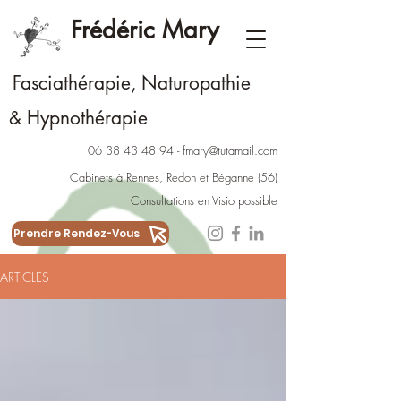
Frédéric Mary
Fasciathérapie, Naturopathie
Hypnothérapie
&
06 38 43 48 94
-
fmary@tutamail.com
Cabinets à Rennes
,
Redon
et
Béganne
(56)
Consultations en Visio possible
Prendre Rendez-Vous
ARTICLES