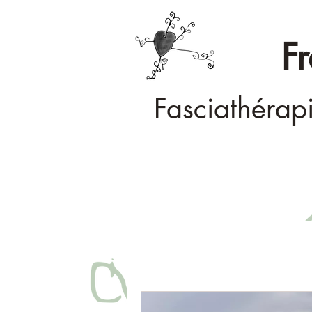
F
Fasciathérap
Accueil
Ma démarche