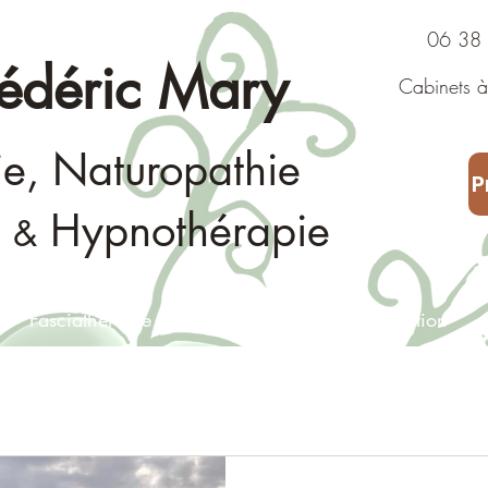
06 38 43
rédéric Mary
Cabinets à 
Consultat
ie, Naturopathie
P
Hypnothérapie
&
Fasciathérapie
Naturopathie
Consultation