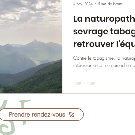
4 nov. 2024
5 min de lecture
La naturopathi
sevrage tabag
retrouver l'équ
Contre le tabagisme, la naturo
intéressante car elle prend en 
individus.
Fred Mary - 06 38 4
Prendre rendez-vous
Cabinets à Rennes
Consultation possib