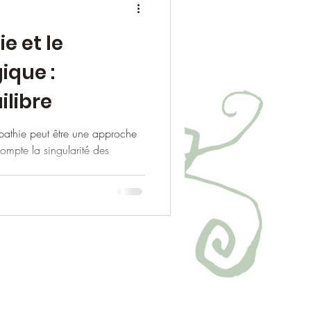
e et le
ique :
ilibre
pathie peut être une approche
compte la singularité des
3 48 94 -
fmary@tutamail.com
,
Redon
et
Béganne
(56)
le en Visio