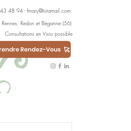
 48 94
-
fmary@tutamail.com
Rennes
,
Redon
et
Béganne
(56)
ions en Visio possible
rendre Rendez-Vous
Témoignages
ARTICLES